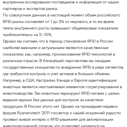
внутренние исследования поставщиков и информация от наших
партнеров и экспертов рынка.
По совокупным данным, в настоящий момент объем российского
RFID-рынка составляет от 1 до 3% от мирового, в то же время
темпы внутреннего роста превышают общемировые показатели
приблизительно на 5—10%.
Однако мы считаем, что в период становления RFID в России
наиболее важными и актуальными являются качественные
показатели, как, например, проникновение RFID-технологий в
различные отрасли. В ближайшей перспективе мы ожидаем
государственных инициатив по внедрению RFID в ряде сегментов,
где требуются контроль и учет активов в больших объемах.
Например, в США, Австралии, Канаде и Европе идентификация
животных является неотъемлемым элементом госрегулирования в
животноводстве. Там животных маркируют RFID-чипами с целью
ведения единых баз данных для контроля за качеством
продукции. В России этого нет. Однако на прошедшем недавно
форуме Rusnanotech '2011 госсектор к нашей искренней радости
проявил живой интерес к RFID-решениям для автоматизации
животноводческой отрасли, что позволяет надеяться на