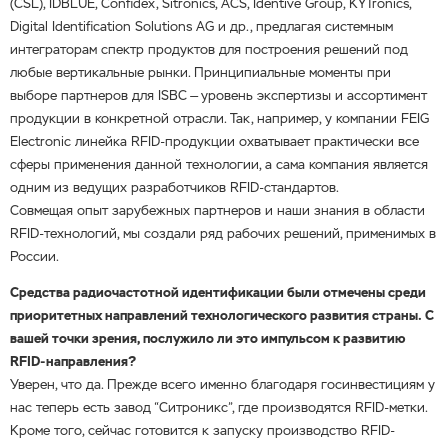
(CSL), IDBLUE, Confidex, Sitronics, ACS, Identive Group, KYTronics,
Digital Identification Solutions AG и др., предлагая системным
интеграторам спектр продуктов для построения решений под
любые вертикальные рынки. Принципиальные моменты при
выборе партнеров для ISBC — уровень экспертизы и ассортимент
продукции в конкретной отрасли. Так, например, у компании FEIG
Electronic линейка RFID-продукции охватывает практически все
сферы применения данной технологии, а сама компания является
одним из ведущих разработчиков RFID-стандартов.
Совмещая опыт зарубежных партнеров и наши знания в области
RFID-технологий, мы создали ряд рабочих решений, применимых в
России.
Средства радиочастотной идентификации были отмечены среди
приоритетных направлений технологического развития страны. С
вашей точки зрения, послужило ли это импульсом к развитию
RFID-направления?
Уверен, что да. Прежде всего именно благодаря госинвестициям у
нас теперь есть завод “Ситроникс”, где производятся RFID-метки.
Кроме того, сейчас готовится к запуску производство RFID-