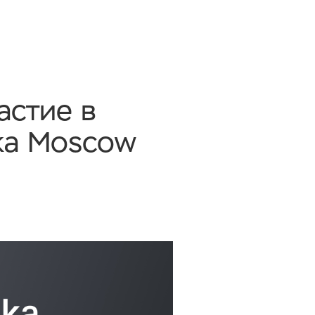
астие в
ka Moscow