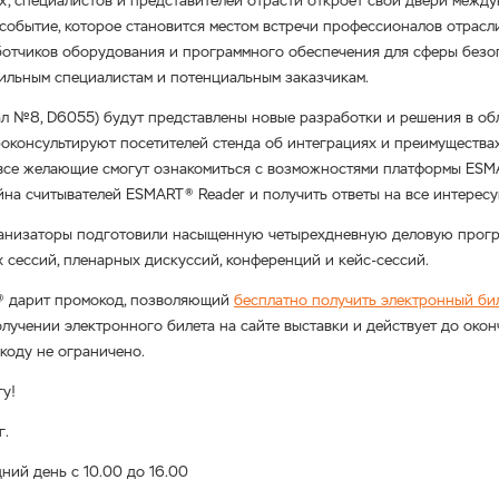
х, специалистов и представителей отрасти откроет свои двери межд
обытие, которое становится местом встречи профессионалов отрасли
отчиков оборудования и программного обеспечения для сферы безо
льным специалистам и потенциальным заказчикам.
л №8, D6055) будут представлены новые разработки и решения в обл
роконсультируют посетителей стенда об интеграциях и преимуществ
 все желающие смогут ознакомиться с возможностями платформы ESM
на считывателей ESMART® Reader и получить ответы на все интерес
ганизаторы подготовили насыщенную четырехдневную деловую програ
 сессий, пленарных дискуссий, конференций и кейс-сессий.
® дарит промокод, позволяющий
бесплатно получить электронный би
лучении электронного билета на сайте выставки и действует до окон
коду не ограничено.
у!
г.
дний день с 10.00 до 16.00