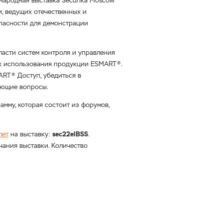
ународная выставка Securika Moscow
, ведущих отечественных и
пасности для демонстрации
асти систем контроля и управления
ах использования продукции ESMART®.
ART® Доступ, убедиться в
ующие вопросы.
мму, которая состоит из форумов,
лет
на выставку:
sec22eIBSS
.
чания выставки. Количество