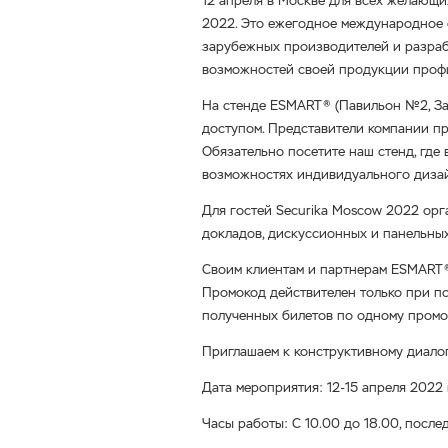
12 апреля в Москве для всех желающи
2022. Это ежегодное международное с
зарубежных производителей и разраб
возможностей своей продукции профи
На стенде ESMART® (Павильон №2, За
доступом. Представители компании п
Обязательно посетите наш стенд, где
возможностях индивидуального дизай
Для гостей Securika Moscow 2022 ор
докладов, дискуссионных и панельных
Своим клиентам и партнерам ESMART
Промокод действителен только при по
полученных билетов по одному промо
Приглашаем к конструктивному диалог
Дата мероприятия: 12-15 апреля 2022 
Часы работы: С 10.00 до 18.00, после