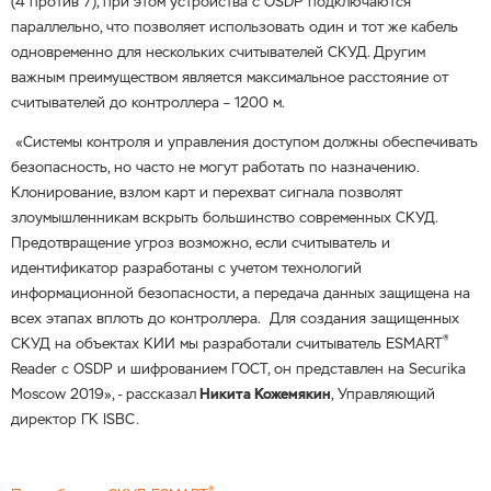
(4 против 7), при этом устройства c OSDP подключаются
параллельно, что позволяет использовать один и тот же кабель
одновременно для нескольких считывателей СКУД. Другим
важным преимуществом является максимальное расстояние от
считывателей до контроллера – 1200 м.
«Системы контроля и управления доступом должны обеспечивать
безопасность, но часто не могут работать по назначению.
Клонирование, взлом карт и перехват сигнала позволят
злоумышленникам вскрыть большинство современных СКУД.
Предотвращение угроз возможно, если считыватель и
идентификатор разработаны с учетом технологий
информационной безопасности, а передача данных защищена на
всех этапах вплоть до контроллера. Для создания защищенных
®
СКУД на объектах КИИ мы разработали считыватель ESMART
Reader с OSDP и шифрованием ГОСТ, он представлен на Securika
Moscow 2019», - рассказал
Никита Кожемякин
, Управляющий
директор ГК ISBC.
®