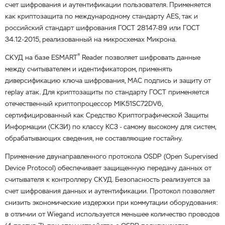
счет шифрования и аутентификации пользователя. Применяется
как криптозащита по международному стандарту AES, так и
российский стандарт шифрования ГОСТ 28147-89 или ГОСТ
34.12-2015, реализованный на микросхемах Микрона.
®
СКУД на базе ESMART
Reader позволяет шифровать данные
между считывателем и идентификатором, применять
диверсификацию ключа шифрования, MAC подпись и защиту от
replay атак. Для криптозащиты по стандарту ГОСТ применяется
отечественный криптопроцессор MIK51SC72DV6,
сертифицированный как Средство Криптографической Защиты
Информации (СКЗИ) по классу КС3 - самому высокому для систем,
обрабатывающих сведения, не составляющие гостайну.
Применение двунаправленного протокола OSDP (Open Supervised
Device Protocol) обеспечивает защищенную передачу данных от
считывателя к контроллеру СКУД. Безопасность реализуется за
счет шифрования данных и аутентификации. Протокол позволяет
снизить экономические издержки при коммутации оборудования:
в отличии от Wiegand используется меньшее количество проводов