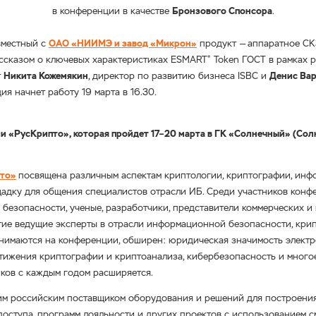
в конференции в качестве
Бронзового Спонсора
.
вместный с
ОАО «НИИМЭ и завод «Микрон»
продукт — аппаратное СК
ассказом о ключевых характеристиках ESMART
Token ГОСТ в рамках 
®
т
Никита Кожемякин
, директор по развитию бизнеса ISBC и
Денис Ва
ция начнет работу 19 марта в 16.30.
ии «РусКрипто», которая пройдет 17–20 марта в ГК «Солнечный» (Со
пто»
посвящена различным аспектам криптологии, криптографии, ин
щадку для общения специалистов отрасли ИБ. Среди участников конф
езопасности, ученые, разработчики, представители коммерческих и 
ие ведущие эксперты в отрасли информационной безопасности, кри
однимаются на конференции, обширен: юридическая значимость элект
тижения криптографии и криптоанализа, кибербезопасность и много
иков с каждым годом расширяется.
им российским поставщиком оборудования и решений для построени
доступа, программ лояльности и других проектов с использованием
с