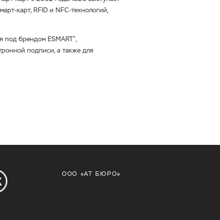
март-карт
, RFID и
NFC-технологий
,
ся под брендом ESMART
,
®
ронной подписи, а также для
ООО «АТ БЮРО»