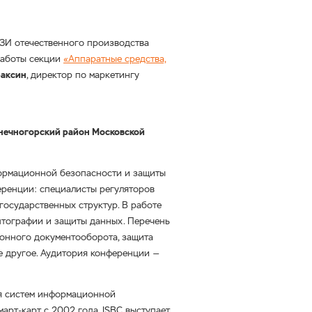
ЗИ отечественного производства
работы секции
«Аппаратные средства,
раксин
, директор по маркетингу
лнечногорский район Московской
формационной безопасности и защиты
еренции: специалисты регуляторов
государственных структур. В работе
птографии и защиты данных. Перечень
ронного документооборота, защита
е другое. Аудитория конференции —
я систем информационной
март-карт
с 2002 года. ISBC выступает