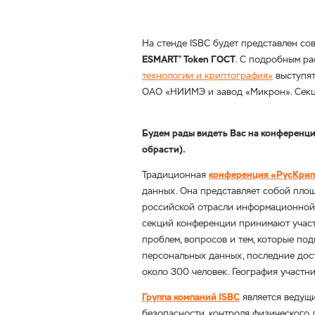
На стенде ISBC будет представлен со
ESMART
Token ГОСТ
. С подробным р
®
технологии и криптография»
выступя
ОАО «НИИМЭ и завод «Микрон»
. Сек
Будем рады видеть Вас на конференц
обрасти).
Традиционная
конференция «РусКри
данных. Она представляет собой пло
российской отрасли информационной б
секций конференции принимают участ
проблем, вопросов и тем, которые п
персональных данных, последние дос
около 300 человек. География участн
Группа компаний ISBC
является ведущ
безопасности, контроля физического 