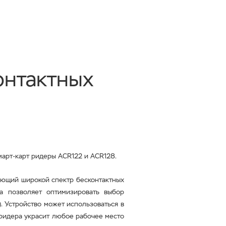
онтактных
смарт-карт ридеры
ACR122
и
ACR128.
ающий широкой спектр бесконтактных
па позволяет оптимизировать выбор
). Устройство может использоваться в
т-ридера украсит любое рабочее место