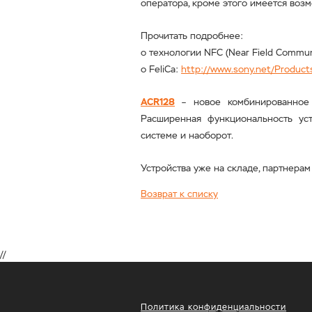
оператора, кроме этого имеется возм
Прочитать подробнее:
о
технологии
NFC (Near Field Commun
о
FeliCa:
http://www.sony.net/Products
ACR
128
– новое комбинированное у
Расширенная функциональность ус
системе и наоборот.
Устройства уже на складе, партнера
Возврат к списку
//
Политика конфиденциальности