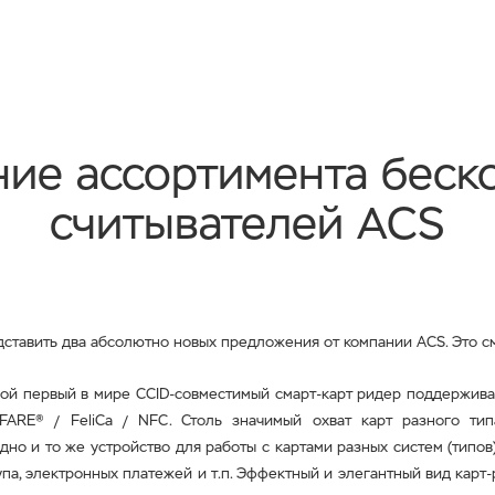
ие ассортимента беск
считывателей ACS
ставить два абсолютно новых предложения от компании
ACS
. Это 
бой первый в мире
CCID
-совместимый смарт-карт ридер поддержив
IFARE® / FeliCa / NFC. Столь значимый охват карт разного ти
дно и то же устройство для работы с картами разных систем (типов
упа, электронных платежей и т.п. Эффектный и элегантный вид кар