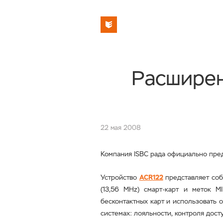
Расширен
22 мая 2008
Компания
ISBC
рада официально пред
Устройство
ACR
122
представляет со
(13,56
MHz
) смарт-карт и меток M
бесконтактных карт и использовать о
системах: лояльности, контроля дост