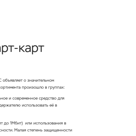
рт-карт
C объявляет о значительном
сортимента произошло в группах:
льное и современное средство для
держателю использовать её в
ит до 1Мбит) или использования в
сности. Малая степень защищенности