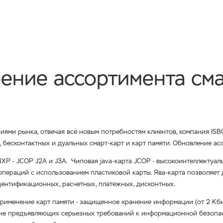
ение ассортимента сма
ниями рынка, отвечая всё новым потребностям клиентов, компания ISB
бесконтактных и дуальных смарт-карт и карт памяти. Обновление ас
NXP - JCOP J2A и J3A. Чиповая java-карта JCOP - высокоинтеллектуа
пераций с использованием пластиковой карты. Ява-карта позволяет 
ентификационных, расчетных, платежных, дисконтных.
применение карт памяти - защищенное хранение информации (от 2 Кб
, не предъявляющих серьезных требований к информационной безопа