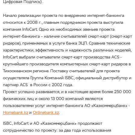
Цифровая Подпись) .
Начало реализации проекта по внедрению интернет-банкинга
относится к 2008 г., главным
подрядчиком проекта выступила
компания InfoСart. Одно из необходимых звеньев проекта
интернет-банкинга – наличие считывателей смарт-карт (смарт-карт
ридеров), применяемых в услуге банка ЭЦП. Сравнив технические
характеристики, эффективность и надежность различных моделей,
InfoСart выбрали считыватели смарт-карт производства ACS -
крупнейшего производителя компьютерных смарт-карт ридеров в
Тихоокеанском регионе. Поставку считывателей для проекта
осуществляла Группа Компаний ISBC, официальный дистрибутор и
партнер ACS в России с 2002 года.
Проект успешно развивается, и в настоящее время более 250 000
физических лиц и около 13 000 компаний являются
пользователями услуг интернет-банкинга АО «Казкоммерцбанк» -
Homebank.kz
и
Onlinebank.kz
.
ISBC, InfoСart и АО «Казкоммерцбанк» продолжают
сотрудничество по проекту: за два года использования