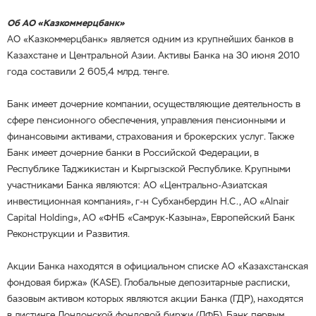
Об АО «Казкоммерцбанк»
АО «Казкоммерцбанк» является одним из крупнейших банков в
Казахстане и Центральной Азии. Активы Банка на 30 июня 2010
года составили 2 605,4 млрд. тенге.
Банк имеет дочерние компании, осуществляющие деятельность в
сфере пенсионного обеспечения, управления пенсионными и
финансовыми активами, страхования и брокерских услуг. Также
Банк имеет дочерние банки в Российской Федерации, в
Республике Таджикистан и Кыргызской Республике. Крупными
участниками Банка являются: АО «Центрально-Азиатская
инвестиционная компания», г-н Субханбердин Н.С., АО «Alnair
Capital Holding», АО «ФНБ «Самрук-Казына», Европейский Банк
Реконструкции и Развития.
Акции Банка находятся в официальном списке АО «Казахстанская
фондовая биржа» (KASE). Глобальные депозитарные расписки,
базовым активом которых являются акции Банка (ГДР), находятся
в листинге Лондонской фондовой биржи (ЛФБ). Банк первым,